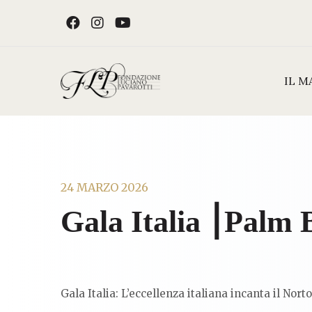
Skip to content
FACEBOOK
INSTAGRAM
YOUTUBE
IL M
24 MARZO 2026
Gala Italia ⎮Palm 
Gala Italia: L’eccellenza italiana incanta il N